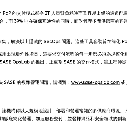
PoP 的交付模式卻令 IT 人員背負耗時而又容易出錯的通道配置任
整合，而 39% 則在確保互通性的同時，面對管理多間供應商的
市集，解決以上隱藏的 SecOps 問題。這些工具套裝旨在簡化 Po
：「SASE 服務採用出現爆炸性增長，這要求交付流程的每一步都必須為
SASE OpsLab 的推出，正重塑 SASE 的交付模式，讓工
解決 SASE 的複雜營運問題，請瀏覽：
www.sase-opslab.com
或
引領全球，讓機構得以大規模地設計、部署和營運複雜的多供應商環境
伴能夠徹底簡化營運、加速服務交付，並發揮網絡和安全領域的創