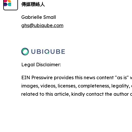
傳媒聯絡人
Gabrielle Small
ghs@ubiqube.com
Legal Disclaimer:
EIN Presswire provides this news content "as is" 
images, videos, licenses, completeness, legality, o
related to this article, kindly contact the author