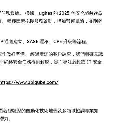
務負擔。 根據 Hughes 的
2025 年安全網絡存取
難題。 種種因素拖慢服務啟動，增加營運風險，並削弱
P 通道建立、SASE 遷移、CPE 升級等流程。
規模化運作做好準備。 經過廣泛的客戶調查，我們明確意識
程師從非網絡安全任務得到解脫，從而專注於維護 IT 安全，
https://www.ubiqube.com/
。 憑著經驗證的自動化技術堆疊及多領域協調專業知
新潛力。