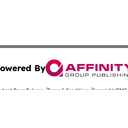
owered By
ubmit Press Release
Terms & Conditions
Copyright/DMCA
Inc. dba Affinity Group Publishing & Tech Bulletin Barbad
Cookie Settings / Your Privacy Choices