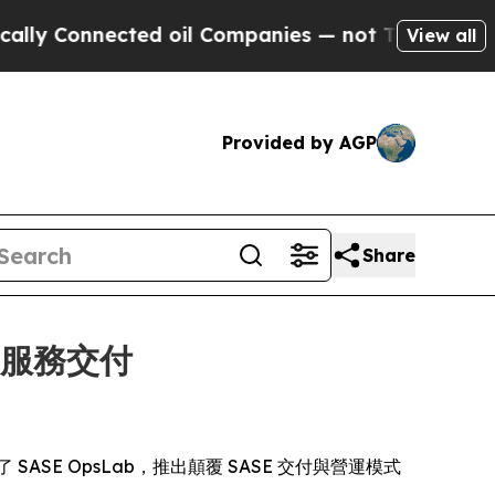
y Connected oil Companies — not Taxpayers — the
View all
Provided by AGP
Share
E 服務交付
發佈了 SASE OpsLab，推出顛覆 SASE 交付與營運模式