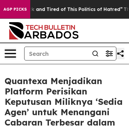
e Sick and Tired of This Politics of Hatred”
The Story 
AGP PICKS
Quantexa Menjadikan
Platform Perisikan
Keputusan Miliknya ‘Sedia
Agen’ untuk Menangani
Cabaran Terbesar dalam