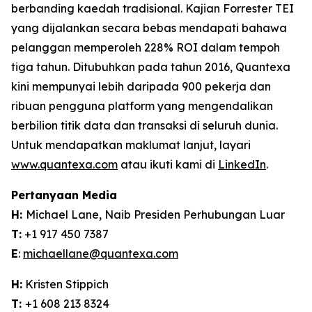
berbanding kaedah tradisional. Kajian Forrester TEI
yang dijalankan secara bebas mendapati bahawa
pelanggan memperoleh 228% ROI dalam tempoh
tiga tahun. Ditubuhkan pada tahun 2016, Quantexa
kini mempunyai lebih daripada 900 pekerja dan
ribuan pengguna platform yang mengendalikan
berbilion titik data dan transaksi di seluruh dunia.
Untuk mendapatkan maklumat lanjut, layari
www.quantexa.com
atau ikuti kami di
LinkedIn
.
Pertanyaan Media
H:
Michael Lane, Naib Presiden Perhubungan Luar
T:
+1 917 450 7387
E
:
michaellane@quantexa.com
H:
Kristen Stippich
T:
+1 608 213 8324